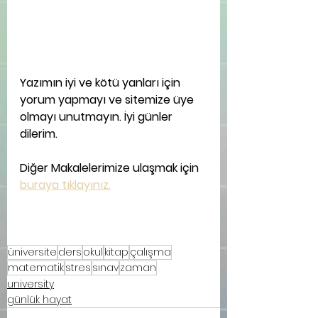
Yazımın iyi ve kötü yanları için 
yorum yapmayı ve sitemize üye 
olmayı unutmayın. İyi günler 
dilerim.
Diğer Makalelerimize ulaşmak için 
buraya tıklayınız.
üniversite
ders
okul
kitap
çalışma
matematik
stres
sınav
zaman
university
günlük hayat