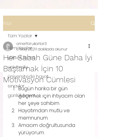
Yazı
Tüm Yazılar
omerfarukartar3
Tüm Yazılar
8 May 2021
1 dakikada okunur
Her Sabah Güne Daha İyi
yüksek lisans
Başlamak İçin 10
university
üniversitede hayat
Motivasyon Cümlesi
sınavlar
Bugün harika bir gün 
günlük hayat
geçirmek için ihtiyacım olan 
her şeye sahibim.
Hayatımdan mutlu ve 
memnunum.
Amacım doğrultusunda 
yürüyorum.