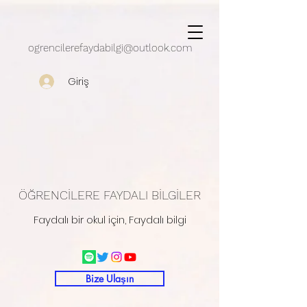
google.com, pub-5430909162497248, DIRECT, f08c47fec0942fa0
ogrencilerefaydabilgi@outlook.com
Giriş
ÖĞRENCİLERE FAYDALI BİLGİLER
Faydalı bir okul için, Faydalı bilgi
Bize Ulaşın