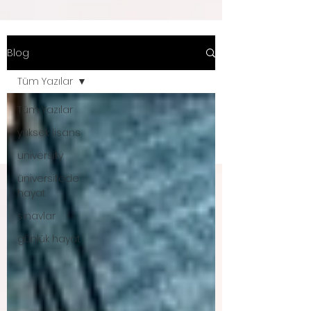
Blog
Tüm Yazılar
Tüm Yazılar
yüksek lisans
university
üniversitede
hayat
sınavlar
günlük hayat