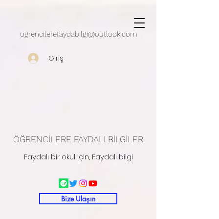
google.com, pub-5430909162497248, DIRECT, f08c47fec0942fa0
ogrencilerefaydabilgi@outlook.com
Giriş
ÖĞRENCİLERE FAYDALI BİLGİLER
Faydalı bir okul için, Faydalı bilgi
Bize Ulaşın