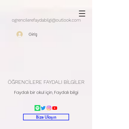
google.com, pub-5430909162497248, DIRECT, f08c47fec0942fa0
ogrencilerefaydabilgi@outlook.com
Giriş
ÖĞRENCİLERE FAYDALI BİLGİLER
Faydalı bir okul için, Faydalı bilgi
Bize Ulaşın