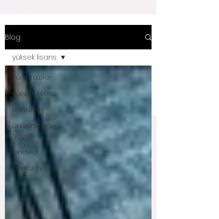
Blog
yüksek lisans
Tüm Yazılar
yüksek lisans
university
üniversitede
hayat
sınavlar
günlük hayat