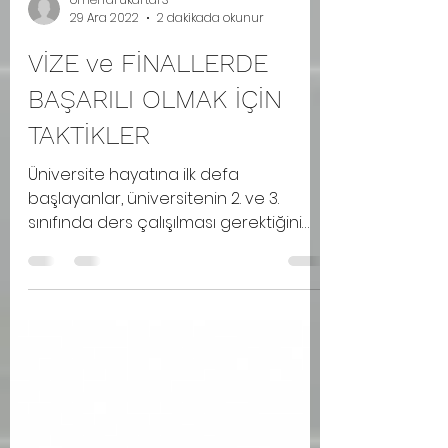
omerfarukartar3
29 Ara 2022
2 dakikada okunur
VİZE ve FİNALLERDE
BAŞARILI OLMAK İÇİN
TAKTİKLER
Üniversite hayatına ilk defa
başlayanlar, üniversitenin 2. ve 3.
sınıfında ders çalışılması gerektiğini
anlayan arkadaşlar!! 1) HER...