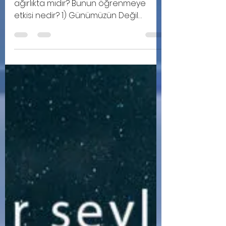
omerfarukartar3
9 May 2021
2 dakikada okunur
Beyin Temelli Öğrenme
Modeli
Herkesin beyni aynı düzeyde ve aynı
ağırlıkta mıdır? Bunun öğrenmeye
etkisi nedir? 1) Günümüzün Değil
Geleceğin Mesleklerini Hedefleyin...