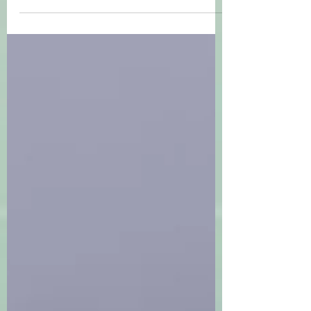
Öğrenmeyi öğrenme stratejileri,
bireyin kendini tanıması ile başlayan
süreçte, kendi öğrenme biçimlerine
göre seçtiği yol ve...