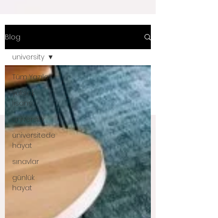
Blog
university
Tüm Yazılar
yüksek
lisans
university
üniversitede
hayat
sınavlar
günlük
hayat