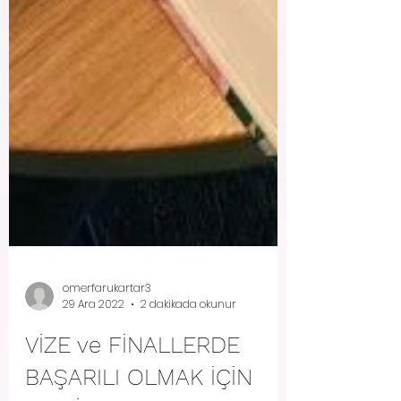
omerfarukartar3
29 Ara 2022
2 dakikada okunur
VİZE ve FİNALLERDE