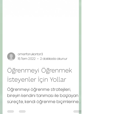
omerfarukartar3
15 Tem 2022
2 dakikada okunur
Öğrenmeyi Öğrenmek
İsteyenler İçin Yollar