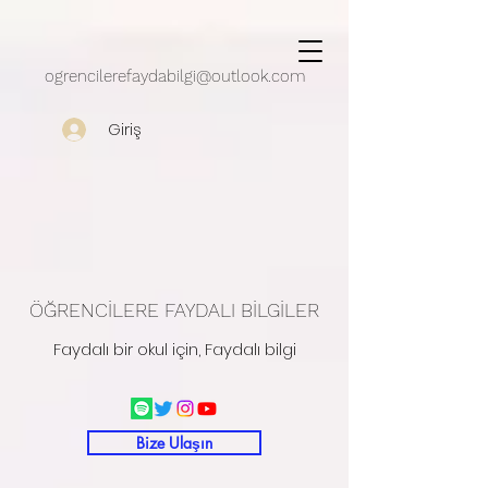
google.com, pub-5430909162497248, DIRECT, f08c47fec0942fa0
ogrencilerefaydabilgi@outlook.com
Giriş
ÖĞRENCİLERE FAYDALI BİLGİLER
Faydalı bir okul için, Faydalı bilgi
Bize Ulaşın