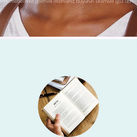
hizmetlerimizi görmek isterseniz, buyurun sitemize göz atın.