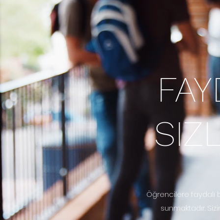
FAY
SIZ
Öğrencilere faydalı b
sunmaktadır. Siz