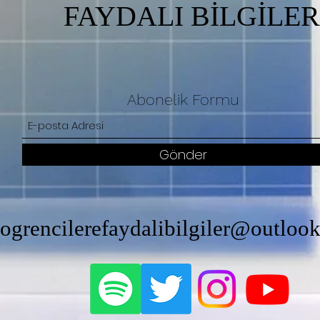
FAYDALI BİLGİLER
Abonelik Formu
Gönder
ogrencilerefaydalibilgiler@outloo