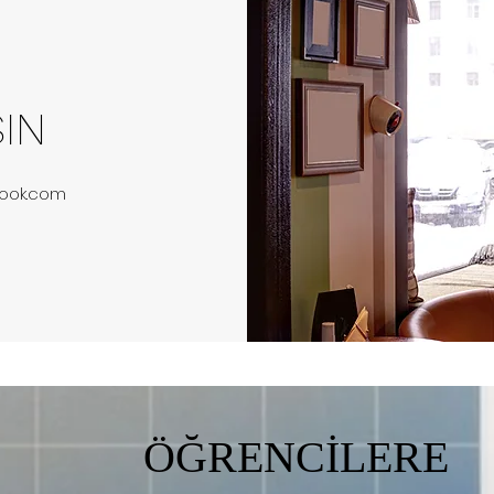
ŞIN
look.com
ÖĞRENCİLERE