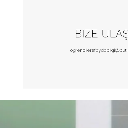
BIZE ULA
ogrencilerefaydabilgi@out