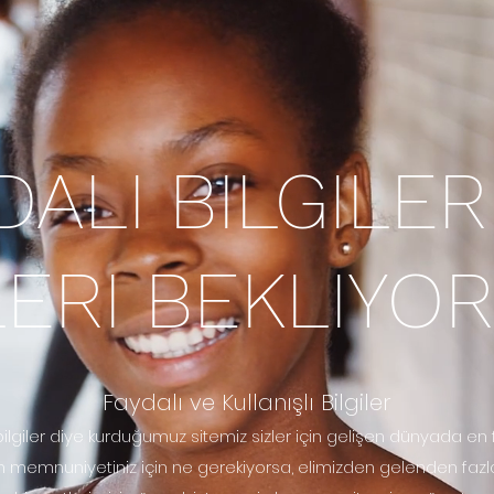
DALI BILGILER
LERI BEKLIYOR
Faydalı ve Kullanışlı Bilgiler
ilgiler diye kurduğumuz sitemiz sizler için gelişen dünyada en fay
in memnuniyetiniz için ne gerekiyorsa, elimizden gelenden fazla